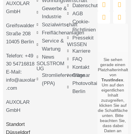
Wohnungswirtschaft
AUXOLAR
Datenschutz
Gewerbe &
GmbH
AGB
Industrie
Cookie-
Sozialwirtschaft
Greifswalder
Richtlinien
Freiflächenanlagen
Straße 208
Pressekit
Service &
10405 Berlin
WISSEN
Wartung
Karriere
Telefon: +49
News
FAQ
Sie sehen
SOLSTROM
30 54716818
gerade einen
Kontakt
UG
Platzhalterinhalt
E-Mail:
Stromlieferverträge
Glossar
von
info@auxolar
TrustIndex
.
(PPA)
Photovoltaik
Um auf den
.com
eigentlichen
Berlin
Inhalt
zuzugreifen,
AUXOLAR
klicken Sie auf
GmbH
die Schaltfläche
unten. Bitte
beachten Sie,
Standort
dass dabei
Daten an
Düsseldorf