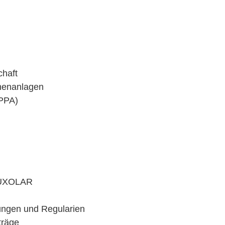
chaft
chenanlagen
(PPA)
AUXOLAR
ungen und Regularien
träge