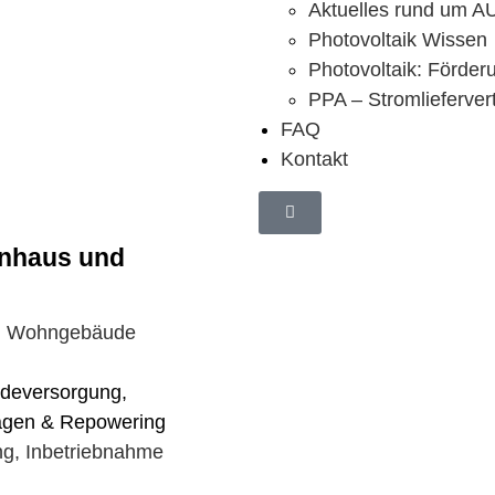
Aktuelles rund um 
Photovoltaik Wissen
Photovoltaik: Förder
PPA – Stromlieferver
FAQ
Kontakt
ienhaus und
nd Wohngebäude
udeversorgung,
lagen & Repowering
ng, Inbetriebnahme