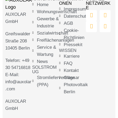
ONEN
NETZWERK
Home
E
Impressum
Wohnungswirtschaft
AUXOLAR
Datenschutz
Gewerbe &
GmbH
AGB
Industrie
Cookie-
Sozialwirtschaft
Greifswalder
Richtlinien
Freiflächenanlagen
Straße 208
Pressekit
Service &
10405 Berlin
WISSEN
Wartung
Karriere
Telefon: +49
News
FAQ
SOLSTROM
30 54716818
Kontakt
UG
E-Mail:
Stromlieferverträge
Glossar
info@auxolar
(PPA)
Photovoltaik
.com
Berlin
AUXOLAR
GmbH