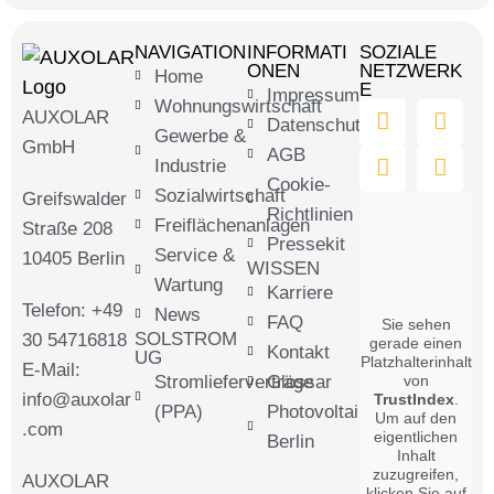
NAVIGATION
INFORMATI
SOZIALE
ONEN
NETZWERK
Home
E
Impressum
Wohnungswirtschaft
AUXOLAR
Datenschutz
Gewerbe &
GmbH
AGB
Industrie
Cookie-
Sozialwirtschaft
Greifswalder
Richtlinien
Freiflächenanlagen
Straße 208
Pressekit
Service &
10405 Berlin
WISSEN
Wartung
Karriere
Telefon: +49
News
FAQ
Sie sehen
SOLSTROM
30 54716818
gerade einen
Kontakt
UG
Platzhalterinhalt
E-Mail:
Stromlieferverträge
Glossar
von
info@auxolar
TrustIndex
.
(PPA)
Photovoltaik
Um auf den
.com
eigentlichen
Berlin
Inhalt
zuzugreifen,
AUXOLAR
klicken Sie auf