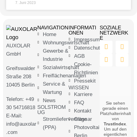
7. Juni 2023
NAVIGATION
INFORMATI
SOZIALE
ONEN
NETZWERK
Home
E
Impressum
Wohnungswirtschaft
AUXOLAR
Datenschutz
Gewerbe &
GmbH
AGB
Industrie
Cookie-
Sozialwirtschaft
Greifswalder
Richtlinien
Freiflächenanlagen
Straße 208
Pressekit
Service &
10405 Berlin
WISSEN
Wartung
Karriere
Telefon: +49
News
FAQ
Sie sehen
SOLSTROM
30 54716818
gerade einen
Kontakt
UG
Platzhalterinhalt
E-Mail:
Stromlieferverträge
Glossar
von
info@auxolar
TrustIndex
.
(PPA)
Photovoltaik
Um auf den
.com
eigentlichen
Berlin